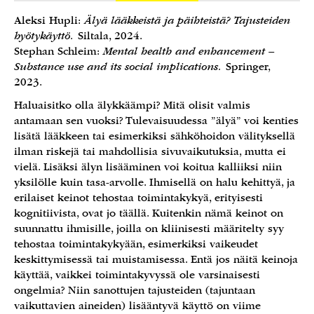
Aleksi Hupli:
Älyä lääkkeistä ja päihteistä? Tajusteiden
hyötykäyttö.
Siltala, 2024.
Stephan Schleim:
Mental health and enhancement –
Substance use and its social implications.
Springer,
2023.
Haluaisitko olla älykkäämpi? Mitä olisit valmis
antamaan sen vuoksi? Tulevaisuudessa ”älyä” voi kenties
lisätä lääkkeen tai esimerkiksi sähköhoidon välityksellä
ilman riskejä tai mahdollisia sivuvaikutuksia, mutta ei
vielä. Lisäksi älyn lisääminen voi koitua kalliiksi niin
yksilölle kuin tasa-arvolle. Ihmisellä on halu kehittyä, ja
erilaiset keinot tehostaa toimintakykyä, erityisesti
kognitiivista, ovat jo täällä. Kuitenkin nämä keinot on
suunnattu ihmisille, joilla on kliinisesti määritelty syy
tehostaa toimintakykyään, esimerkiksi vaikeudet
keskittymisessä tai muistamisessa. Entä jos näitä keinoja
käyttää, vaikkei toimintakyvyssä ole varsinaisesti
ongelmia? Niin sanottujen tajusteiden (tajuntaan
vaikuttavien aineiden) lisääntyvä käyttö on viime