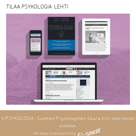
TILAA PSYKOLOGIA-LEHTI
PSYKOLOGIA
Suomen Psykologinen Seura
©
/
2026. kaikki oikeudet
pidätetään.
Site design & development by