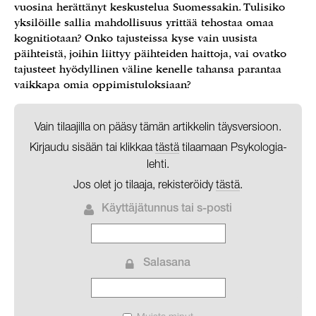
vuosina herättänyt keskustelua Suomessakin. Tulisiko
yksilöille sallia mahdollisuus yrittää tehostaa omaa
kognitiotaan? Onko tajusteissa kyse vain uusista
päihteistä, joihin liittyy päihteiden haittoja, vai ovatko
tajusteet hyödyllinen väline kenelle tahansa parantaa
vaikkapa omia oppimistuloksiaan?
Vain tilaajilla on pääsy tämän artikkelin täysversioon.
Kirjaudu sisään tai klikkaa
tästä
tilaamaan Psykologia-
lehti.
Jos olet jo tilaaja, rekisteröidy
tästä
.
Käyttäjätunnus tai s-posti
Salasana