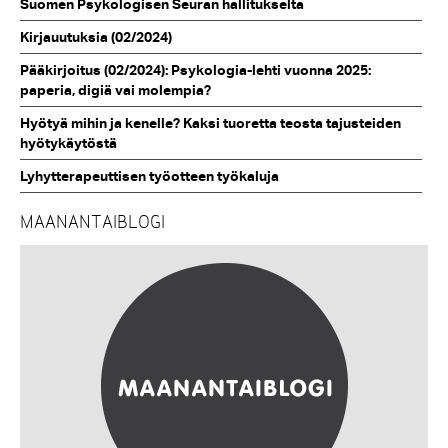
Suomen Psykologisen Seuran hallitukselta
Kirjauutuksia (02/2024)
Pääkirjoitus (02/2024): Psykologia-lehti vuonna 2025:
paperia, digiä vai molempia?
Hyötyä mihin ja kenelle? Kaksi tuoretta teosta tajusteiden
hyötykäytöstä
Lyhytterapeuttisen työotteen työkaluja
MAANANTAIBLOGI