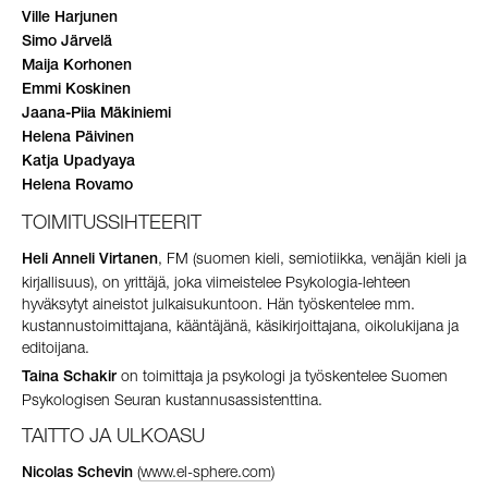
Ville Harjunen
Simo Järvelä
Maija Korhonen
Emmi Koskinen
Jaana-Piia Mäkiniemi
Helena Päivinen
Katja Upadyaya
Helena Rovamo
TOIMITUSSIHTEERIT
, FM (suomen kieli, semiotiikka, venäjän kieli ja
Heli Anneli Virtanen
kirjallisuus), on yrittäjä, joka viimeistelee Psykologia-lehteen
hyväksytyt aineistot julkaisukuntoon. Hän työskentelee mm.
kustannustoimittajana, kääntäjänä, käsikirjoittajana, oikolukijana ja
editoijana.
on toimittaja ja psykologi ja työskentelee Suomen
Taina Schakir
Psykologisen Seuran kustannusassistenttina.
TAITTO JA ULKOASU
(
www.el-sphere.com
)
Nicolas Schevin