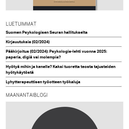
LUETUIMMAT
Suomen Psykologisen Seuran hallitukselta
Kirjauutuksia (02/2024)
Pääkirjoitus (02/2024): Psykologia-lehti vuonna 2025:
paperia, digiä vai molempia?
Hyötyä mihin ja kenelle? Kaksi tuoretta teosta tajusteiden
hyötykäytöstä
Lyhytterapeuttisen työotteen työkaluja
MAANANTAIBLOGI