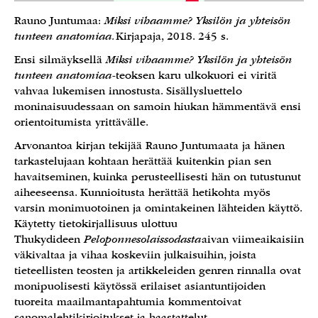
Rauno Juntumaa:
Miksi vihaamme? Yksilön ja yhteisön
tunteen anatomiaa.
Kirjapaja, 2018. 245 s.
Ensi silmäyksellä
Miksi vihaamme? Yksilön ja yhteisön
tunteen anatomiaa
-teoksen karu ulkokuori ei viritä
vahvaa lukemisen innostusta. Sisällysluettelo
moninaisuudessaan on samoin hiukan hämmentävä ensi
orientoitumista yrittävälle.
Arvonantoa kirjan tekijää Rauno Juntumaata ja hänen
tarkastelujaan kohtaan herättää kuitenkin pian sen
havaitseminen, kuinka perusteellisesti hän on tutustunut
aiheeseensa. Kunnioitusta herättää hetikohta myös
varsin monimuotoinen ja omintakeinen lähteiden käyttö.
Käytetty tietokirjallisuus ulottuu
Thukydideen
Peloponnesolaissodasta
aivan viimeaikaisiin
väkivaltaa ja vihaa koskeviin julkaisuihin, joista
tieteellisten teosten ja artikkeleiden genren rinnalla ovat
monipuolisesti käytössä erilaiset asiantuntijoiden
tuoreita maailmantapahtumia kommentoivat
sanomalehtikirjoitukset ja haastattelut.