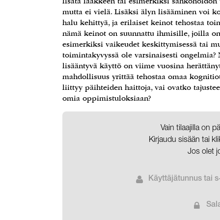
lisätä lääkkeen tai esimerkiksi sähköhoidon v
mutta ei vielä. Lisäksi älyn lisääminen voi ko
halu kehittyä, ja erilaiset keinot tehostaa toi
nämä keinot on suunnattu ihmisille, joilla on
esimerkiksi vaikeudet keskittymisessä tai mui
toimintakyvyssä ole varsinaisesti ongelmia? N
lisääntyvä käyttö on viime vuosina herättänyt
mahdollisuus yrittää tehostaa omaa kognitiot
liittyy päihteiden haittoja, vai ovatko tajus
omia oppimistuloksiaan?
Vain tilaajilla on 
Kirjaudu sisään tai k
Jos olet j
Käyttäjätunnus tai s
Sal