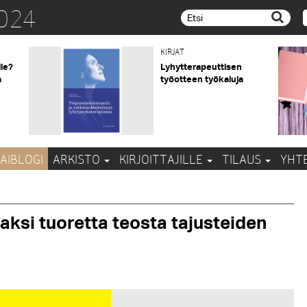
024
Etsi...
KIRJAT
lle?
Lyhytterapeuttisen
a
työotteen työkaluja
AIBLOGI
ARKISTO
KIRJOITTAJILLE
TILAUS
YHT
aksi tuoretta teosta tajusteiden