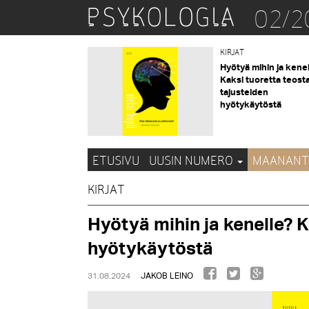
02/2
KIRJAT
Hyötyä mihin ja kene
Kaksi tuoretta teost
tajusteiden
hyötykäytöstä
ETUSIVU
UUSIN NUMERO
MAANANT
KIRJAT
Hyötyä mihin ja kenelle? K
hyötykäytöstä
31.08.2024
JAKOB LEINO