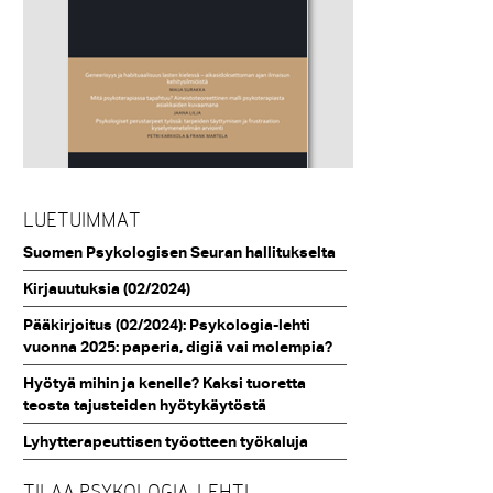
LUETUIMMAT
Suomen Psykologisen Seuran hallitukselta
Kirjauutuksia (02/2024)
Pääkirjoitus (02/2024): Psykologia-lehti
vuonna 2025: paperia, digiä vai molempia?
Hyötyä mihin ja kenelle? Kaksi tuoretta
teosta tajusteiden hyötykäytöstä
Lyhytterapeuttisen työotteen työkaluja
TILAA PSYKOLOGIA-LEHTI