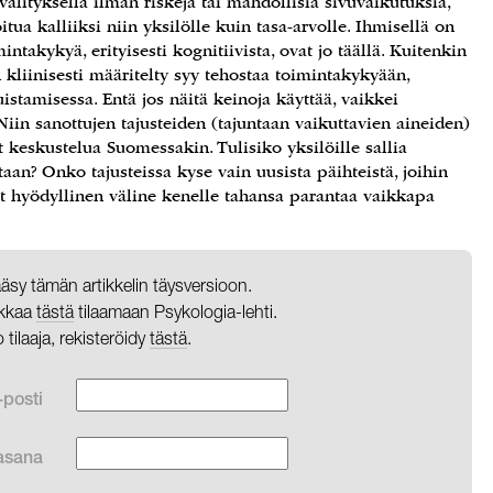
älityksellä ilman riskejä tai mahdollisia sivuvaikutuksia,
itua kalliiksi niin yksilölle kuin tasa-arvolle. Ihmisellä on
mintakykyä, erityisesti kognitiivista, ovat jo täällä. Kuitenkin
 kliinisesti määritelty syy tehostaa toimintakykyään,
stamisessa. Entä jos näitä keinoja käyttää, vaikkei
iin sanottujen tajusteiden (tajuntaan vaikuttavien aineiden)
 keskustelua Suomessakin. Tulisiko yksilöille sallia
aan? Onko tajusteissa kyse vain uusista päihteistä, joihin
teet hyödyllinen väline kenelle tahansa parantaa vaikkapa
pääsy tämän artikkelin täysversioon.
likkaa
tästä
tilaamaan Psykologia-lehti.
o tilaaja, rekisteröidy
tästä
.
-posti
asana