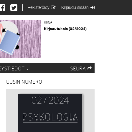
Rekisteröidy
Kirjaudu sisään
KIRJAT
Kirjauutuksia (02/2024)
EYSTIEDOT
SEURA
UUSIN NUMERO