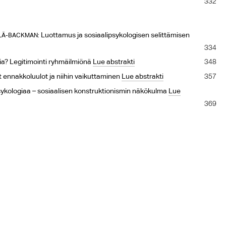
332
Luottamus ja sosiaalipsykologisen selittämisen
ILÄ-BACKMAN:
334
348
ia? Legitimointi ryhmäilmiönä
Lue abstrakti
357
t ennakkoluulot ja niihin vaikuttaminen
Lue abstrakti
sykologiaa – sosiaalisen konstruktionismin näkökulma
Lue
369