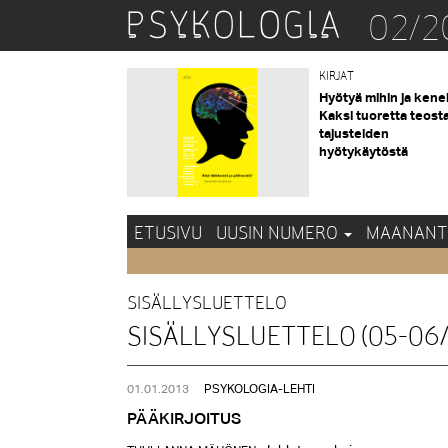
02/2
KIRJAT
Hyötyä mihin ja kene
Kaksi tuoretta teost
tajusteiden
hyötykäytöstä
ETUSIVU
UUSIN NUMERO
MAANANT
SISÄLLYSLUETTELO
SISÄLLYSLUETTELO (05-06/
01.01.2013
PSYKOLOGIA-LEHTI
PÄÄKIRJOITUS