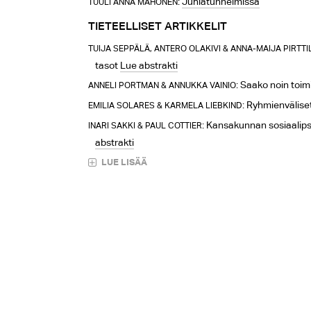
:
Juhlatunnelmissa
TUULI ANNA MÄHÖNEN
TIETEELLISET ARTIKKELIT
TUIJA SEPPÄLÄ, ANTERO OLAKIVI & ANNA-MAIJA PIRTT
tasot
Lue abstrakti
: Saako noin toim
ANNELI PORTMAN & ANNUKKA VAINIO
: Ryhmienvälise
EMILIA SOLARES & KARMELA LIEBKIND
: Kansakunnan sosiaalip
INARI SAKKI & PAUL COTTIER
abstrakti
LUE LISÄÄ