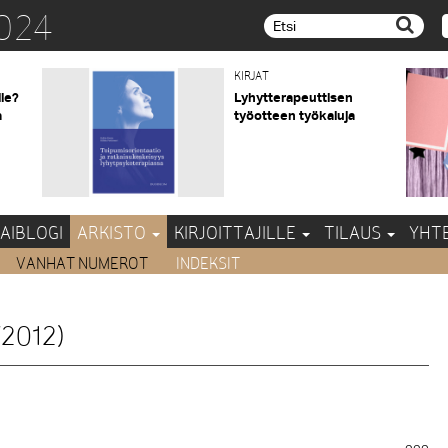
024
Etsi...
KIRJAT
lle?
Lyhytterapeuttisen
a
työotteen työkaluja
AIBLOGI
ARKISTO
KIRJOITTAJILLE
TILAUS
YHT
VANHAT NUMEROT
INDEKSIT
2012)