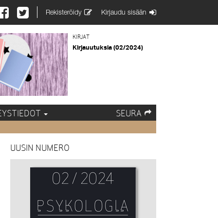
Rekisteröidy
Kirjaudu sisään
KIRJAT
Kirjauutuksia (02/2024)
EYSTIEDOT
SEURA
UUSIN NUMERO