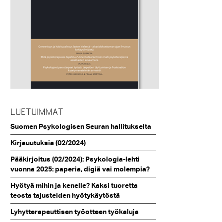
LUETUIMMAT
Suomen Psykologisen Seuran hallitukselta
Kirjauutuksia (02/2024)
Pääkirjoitus (02/2024): Psykologia-lehti
vuonna 2025: paperia, digiä vai molempia?
Hyötyä mihin ja kenelle? Kaksi tuoretta
teosta tajusteiden hyötykäytöstä
Lyhytterapeuttisen työotteen työkaluja