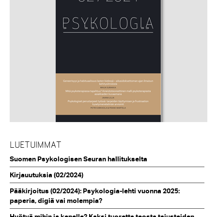
LUETUIMMAT
Suomen Psykologisen Seuran hallitukselta
Kirjauutuksia (02/2024)
Pääkirjoitus (02/2024): Psykologia-lehti vuonna 2025:
paperia, digiä vai molempia?
Hyötyä mihin ja kenelle? Kaksi tuoretta teosta tajusteiden