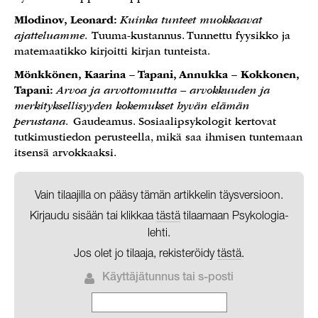
Mlodinov, Leonard:
Kuinka tunteet muokkaavat
ajatteluamme.
Tuuma-kustannus. Tunnettu fyysikko ja
matemaatikko kirjoitti kirjan tunteista.
Mönkkönen, Kaarina – Tapani, Annukka – Kokkonen,
Tapani:
Arvoa ja arvottomuutta – arvokkuuden ja
merkityksellisyyden kokemukset hyvän elämän
perustana.
Gaudeamus. Sosiaalipsykologit kertovat
tutkimustiedon perusteella, mikä saa ihmisen tuntemaan
itsensä arvokkaaksi.
Vain tilaajilla on pääsy tämän artikkelin täysversioon.
Kirjaudu sisään tai klikkaa
tästä
tilaamaan Psykologia-
lehti.
Jos olet jo tilaaja, rekisteröidy
tästä
.
Käyttäjätunnus tai s-posti