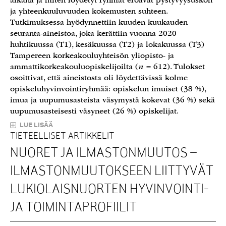
aikana ja miten löydetyt ryhmät eroavat pystyvyysuskon
ja yhteenkuuluvuuden kokemusten suhteen.
Tutkimuksessa hyödynnettiin kuuden kuukauden
seuranta-aineistoa, joka kerättiin vuonna 2020
huhtikuussa (T1), kesäkuussa (T2) ja lokakuussa (T3)
Tampereen korkeakouluyhteisön yliopisto- ja
ammattikorkeakouluopiskelijoilta (
n
= 612). Tulokset
osoittivat, että aineistosta oli löydettävissä kolme
opiskeluhyvinvointiryhmää: opiskelun imuiset (38 %),
imua ja uupumusasteista väsymystä kokevat (36 %) sekä
uupumusasteisesti väsyneet (26 %) opiskelijat.
LUE LISÄÄ
TIETEELLISET ARTIKKELIT
NUORET JA ILMASTONMUUTOS –
ILMASTONMUUTOKSEEN LIITTYVÄT
LUKIOLAISNUORTEN HYVINVOINTI-
JA TOIMINTAPROFIILIT