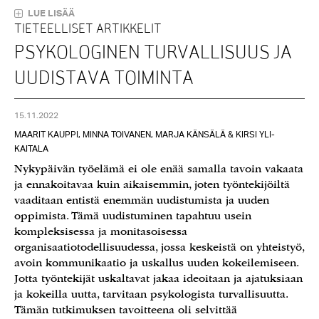
LUE LISÄÄ
TIETEELLISET ARTIKKELIT
PSYKOLOGINEN TURVALLISUUS JA
UUDISTAVA TOIMINTA
15.11.2022
MAARIT KAUPPI, MINNA TOIVANEN, MARJA KÄNSÄLÄ & KIRSI YLI-
KAITALA
Nykypäivän työelämä ei ole enää samalla tavoin vakaata
ja ennakoitavaa kuin aikaisemmin, joten työntekijöiltä
vaaditaan entistä enemmän uudistumista ja uuden
oppimista. Tämä uudistuminen tapahtuu usein
kompleksisessa ja monitasoisessa
organisaatiotodellisuudessa, jossa keskeistä on yhteistyö,
avoin kommunikaatio ja uskallus uuden kokeilemiseen.
Jotta työntekijät uskaltavat jakaa ideoitaan ja ajatuksiaan
ja kokeilla uutta, tarvitaan psykologista turvallisuutta.
Tämän tutkimuksen tavoitteena oli selvittää