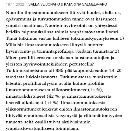
15.11.2022
SALLA VEIJONAHO & KATARIINA SALMELA-ARO
Nuorilla ilmastonmuutokseen liittyvät huolet, ahdistus,
epävarmuus ja turvattomuuden tunne ovat kasvaneet
ympäri maailmaa. Nuorten hyvinvointi on yhteydessä
heidän taipumuksiinsa toimia ympäristövastuullisesti.
Tämä tutkimus vastaa kahteen tutkimuskysymykseen: 1)
Millaisia ilmastonmuutokseen liittyviä nuorten
hyvinvointi- ja toimintaprofiileja voidaan tunnistaa? 2)
Miten profiilit eroavat toisistaan taustamuuttujien ja
yleisten hyvinvointitekijöiden perusteella?
Tutkimusaineistona oli 886 pääkaupunkiseudun 18–20-
vuotiasta lukiolaisnuorta. Tutkimuksessa tunnistettiin
latentin profiilianalyysin avulla kolme profiilia:
ilmastonmuutoksesta ylikuormittuneet (14 %),
ilmastoahdistuneet (42 %) ja ilmastonmuutoksesta
itsensä ulkoistajat (44 %). Ilmastonmuutoksesta
ylikuormittuneet kokivat eniten ilmastonmuutokseen
liittyvää emotionaalista väsymystä ja riittämättömyyden
tunnetta sekä osallistuivat aktiivisimmin
ympäristövastuulliseen toimintaan.