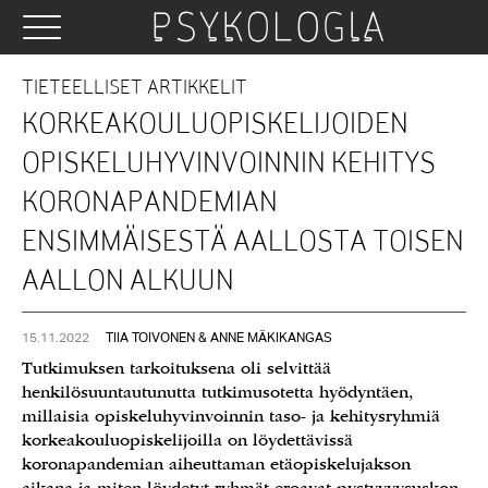
TIETEELLISET ARTIKKELIT
KORKEAKOULUOPISKELIJOIDEN
OPISKELUHYVINVOINNIN KEHITYS
KORONAPANDEMIAN
ENSIMMÄISESTÄ AALLOSTA TOISEN
AALLON ALKUUN
15.11.2022
TIIA TOIVONEN & ANNE MÄKIKANGAS
Tutkimuksen tarkoituksena oli selvittää
henkilösuuntautunutta tutkimusotetta hyödyntäen,
millaisia opiskeluhyvinvoinnin taso- ja kehitysryhmiä
korkeakouluopiskelijoilla on löydettävissä
koronapandemian aiheuttaman etäopiskelujakson