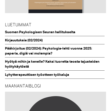
LUETUIMMAT
Suomen Psykologisen Seuran hallitukselta
Kirjauutuksia (02/2024)
Pääkirjoitus (02/2024): Psykologia-lehti vuonna 2025:
paperia, digiä vai molempia?
Hyötyä mihin ja kenelle? Kaksi tuoretta teosta tajusteiden
hyötykäytöstä
Lyhytterapeuttisen työotteen työkaluja
MAANANTAIBLOGI