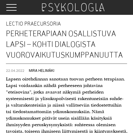
LECTIO PRAECURSORIA
PERHETERAPIAAN OSALLISTUVA
LAPSI – KOHTI DIALOGISTA
VUOROVAIKUTUSKUMPPANUUTTA
22.04.2022
MIRA HELIMÄKI
Lapsen oirehdinnan sanotaan tuovan perheen terapiaan.
Lapsi voidaankin nähdä perheeseen johtavina
”eteisovina”, jotka avaavat näkymiä perheiden
systeemisesti ja ylisukupolvisesti rakentuneisiin suhde-
ja valtarakenteisiin ja niissä vallitseviin tiedostettuihin
tai tiedostamattomiin ydinuskomuksiin. Nämä
ydinuskomukset pitävät usein sisällään käsityksiä
ihmisyyden peruskysymyksistä: suhteessa olemisen
tavoista, toiseen ihmiseen liittymisestä ja kiintymyksestä,