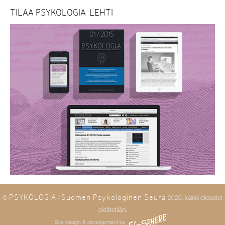
TILAA PSYKOLOGIA-LEHTI
PSYKOLOGIA
Suomen Psykologinen Seura
©
/
2026. kaikki oikeudet
pidätetään.
Site design & development by