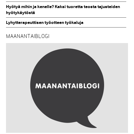
Hyötyä mihin ja kenelle? Kaksi tuoretta teosta tajusteiden
hyötykäytöstä
Lyhytterapeuttisen työotteen työkaluja
MAANANTAIBLOGI