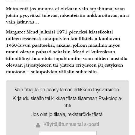
Mutta entä jos muutos ei olekaan vain tapahtuma, vaan
jotain pysyväksi tulevaa, rakenteisiin ankkuroituvaa, aina
vain jatkuvaa…
Margaret Mead julkaisi 1971 pieneksi klassikoksi
tulleen esseensä sukupolvien konflikteista kuohuvan
1960-luvun päätteeksi, aikana, jolloin maailma myös
tuntui olevan pahasti sekaisin. Mead ei kuitenkaan
kiinnittänyt huomiota tapahtumiin, vaan niiden taustalla
olevaan järjestykseen tai yhteen erityiseen järjestyksen
muotoon – sukupolvien välisiin suhteisiin.
Vain tilaajilla on pääsy tämän artikkelin täysversioon.
Kirjaudu sisään tai klikkaa
tästä
tilaamaan Psykologia-
lehti.
Jos olet jo tilaaja, rekisteröidy
tästä
.
Käyttäjätunnus tai s-posti