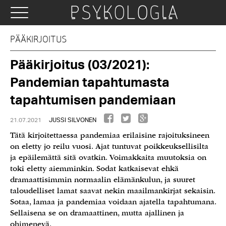
PÄÄKIRJOITUS
Pääkirjoitus (03/2021):
Pandemian tapahtumasta
tapahtumisen pandemiaan
21.07.2021
JUSSI SILVONEN
Tätä kirjoitettaessa pandemiaa erilaisine rajoituksineen
on eletty jo reilu vuosi. Ajat tuntuvat poikkeuksellisilta
ja epäilemättä sitä ovatkin. Voimakkaita muutoksia on
toki eletty aiemminkin. Sodat katkaisevat ehkä
dramaattisimmin normaalin elämänkulun, ja suuret
taloudelliset lamat saavat nekin maailmankirjat sekaisin.
Sotaa, lamaa ja pandemiaa voidaan ajatella tapahtumana.
Sellaisena se on dramaattinen, mutta ajallinen ja
ohimenevä.