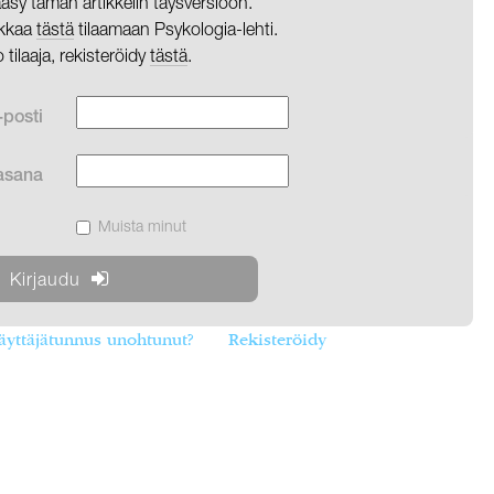
pääsy tämän artikkelin täysversioon.
likkaa
tästä
tilaamaan Psykologia-lehti.
o tilaaja, rekisteröidy
tästä
.
-posti
asana
Muista minut
äyttäjätunnus unohtunut?
Rekisteröidy