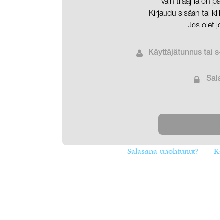
Vain tilaajilla on 
Kirjaudu sisään tai k
Jos olet j
Käyttäjätunnus tai s
Sal
Salasana unohtunut?
K