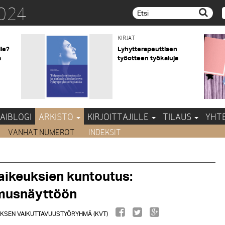
024
Etsi...
KIRJAT
lle?
Lyhytterapeuttisen
a
työotteen työkaluja
AIBLOGI
ARKISTO
KIRJOITTAJILLE
TILAUS
YHT
VANHAT NUMEROT
INDEKSIT
ikeuksien kuntoutus:
imusnäyttöön
UKSEN VAIKUTTAVUUSTYÖRYHMÄ (KVT)