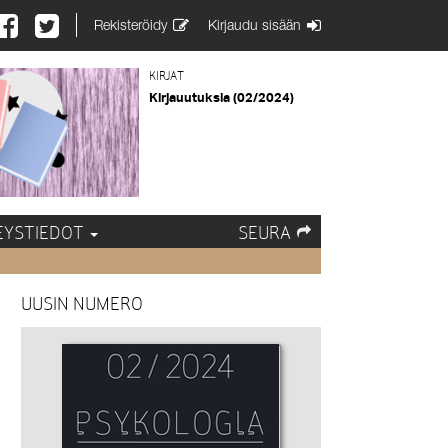
Rekisteröidy
Kirjaudu sisään
KIRJAT
Kirjauutuksia (02/2024)
EYSTIEDOT
SEURA
UUSIN NUMERO