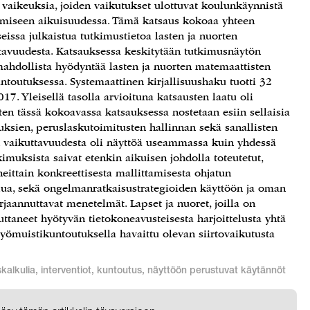
 vaikeuksia, joiden vaikutukset ulottuvat koulunkäynnistä
tymiseen aikuisuudessa. Tämä katsaus kokoaa yhteen
eissa julkaistua tutkimustietoa lasten ja nuorten
tavuudesta. Katsauksessa keskitytään tutkimusnäytön
 mahdollista hyödyntää lasten ja nuorten matemaattisten
outuksessa. Systemaattinen kirjallisuushaku tuotti 32
17. Yleisellä tasolla arvioituna katsausten laatu oli
ten tässä kokoavassa katsauksessa nostetaan esiin sellaisia
ksien, peruslaskutoimitusten hallinnan sekä sanallisten
en vaikuttavuudesta oli näyttöä useammassa kuin yhdessä
imuksista saivat etenkin aikuisen johdolla toteutetut,
eittain konkreettisesta mallittamisesta ohjatun
telua, sekä ongelmanratkaisustrategioiden käyttöön ja oman
jaannuttavat menetelmät. Lapset ja nuoret, joilla on
ttaneet hyötyvän tietokoneavusteisesta harjoittelusta yhtä
yömuistikuntoutuksella havaittu olevan siirtovaikutusta
alkulia, interventiot, kuntoutus, näyttöön perustuvat käytännöt