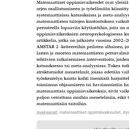
Matemaattiset oppimisvaikeudet ovat yleisiä
arjen osallistumiseen ja työelämään kiinnit
systemaattisissa katsauksissa ja meta-analyys
matemaattisten taitojen kuntoutuksen vaikut
perusteella lupaaviin käytäntöihin, joita on
oppimisvaikeuksien neuropsykologisessa kunt
artikkelia, jotka on julkaistu vuosina 2002–20
AMSTAR 2 -kriteereihin peilaten alhainen, jo
lasten ja nuorten matemaattisten perusvalmiu
tehtävien ratkaisemisen interventioita, joid
katsauksessa tai meta-analyysissa. Tukea tutk
strukturoidut menetelmät, joissa edetään vaih
työskentelyn kautta kohti itsenäistä harjoit
toiminnan ohjaamiseen tai havainnointiin har
matemaattisia oppimisvaikeuksia, eivät vaiku
paljon verrattuna muihin menetelmiin, eikä t
matemaattisiin taitoihin.
Avainsanat
: matemaattiset oppimisvaikeudet, dysk