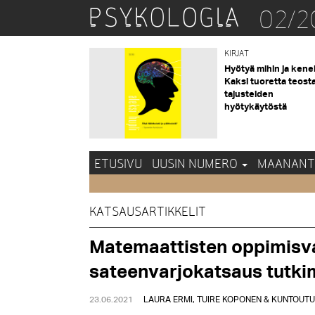
02/2
KIRJAT
Hyötyä mihin ja kene
Kaksi tuoretta teost
tajusteiden
hyötykäytöstä
ETUSIVU
UUSIN NUMERO
MAANANT
KATSAUSARTIKKELIT
Matemaattisten oppimisva
sateenvarjokatsaus tutk
23.06.2021
LAURA ERMI, TUIRE KOPONEN & KUNTOUT