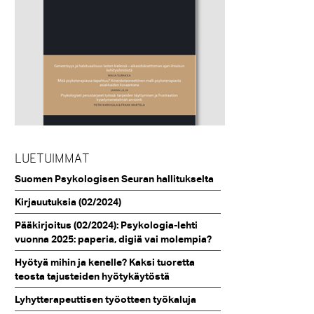
LUETUIMMAT
Suomen Psykologisen Seuran hallitukselta
Kirjauutuksia (02/2024)
Pääkirjoitus (02/2024): Psykologia-lehti
vuonna 2025: paperia, digiä vai molempia?
Hyötyä mihin ja kenelle? Kaksi tuoretta
teosta tajusteiden hyötykäytöstä
Lyhytterapeuttisen työotteen työkaluja