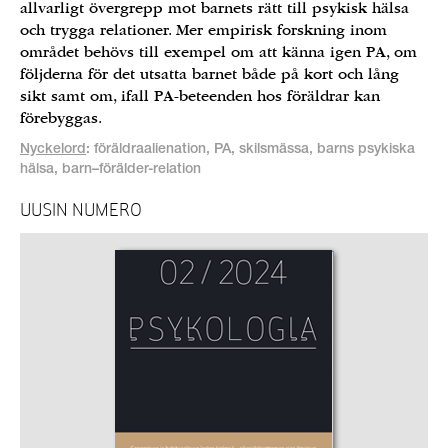
allvarligt övergrepp mot barnets rätt till psykisk hälsa
och trygga relationer. Mer empirisk forskning inom
området behövs till exempel om att känna igen PA, om
följderna för det utsatta barnet både på kort och lång
sikt samt om, ifall PA-beteenden hos föräldrar kan
förebyggas.
Nyckelord
: föräldraalienation, PA, skilsmässa, barns psykiska
hälsa, barn–förälder-relation
UUSIN NUMERO