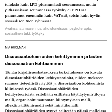
tuloksia kuin LPD pidemmässä seurannassa, mutta
pitkässäkään seurannassa työkyky ei PPD:ssä
parantunut enemmän kuin VAT:ssä, toisin kuin hyvän
sosiaalisen tuen ryhmässä.
Avainsanat
: masennus, ahdistuneisuus, psykoterapia,
sosiaalinen tuki, työkyky
MIA HUOLMAN
Dissosiaatiohäiriöiden kehittyminen ja lasten
dissosiaation kohtaaminen
Tämän kirjallisuuskatsauksen tarkoituksena on kuvata
dissosiaatiohäiriöiden kehitysteorioita, niiden tuekseen
saamaa tieteellistä näyttöä ja dissosiaation kohtaamista
kliinisessä työssä. Dissosiaatiohäiriöiden
kehitysteorioista esitellään erillisten käyttäytymistilojen
malli, organisoitumattoman kiintymyksen malli,
affektinvälttämismalli sekä minätilamalli.
Dissosiaatiohäiriöiden syntyä selitetään näissä malleissa