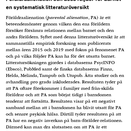
en systematisk litteraturöversikt
Föräldraalienation (
parental alienation
, PA) är ett
beteendemönster genom vilken den ena föräldern
försöker försämra relationen mellan barnet och den
andra föräldern. Syftet med denna litteraturöversikt är att
sammanställa empirisk forskning som publicerats
mellan åren 2015 och 2019 med fokus på fenomenet PA
och på vilka följder PA kan ha för det utsatta barnet.
Litteratursökningen gjordes i databaserna PsycINFO
(Ebsco), PubMed samt de finska databaserna Finna,
Helda, Melinda, Tampub och Utupub. Åtta studier och en
avhandling pro gradu inkluderades. Resultaten tyder på
att PA oftare förekommer i familjer med från-skilda
föräldrar och att PA som börjat tidigt i barndomen
tenderar att fortsätta. Resultaten visar på ett negativt
samband mellan att i barndomen ha blivit utsatt för PA
och senare psykisk hälsa. Därtill tyder resultaten på att
PA har en negativ inverkan på barn–förälder-relationen.
Därmed kan man dra slutsatsen om att PA är ett