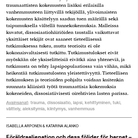
traumaattisten kokemusten lisäksi erilaisilla
vanhemmuuteen liittyvillä tekijöillä, ylivoimaisten
kokemusten käsittelyyn saadun tuen määrällä sekä
taipumuksella vältellä tunnekokemuksia. Malleissa
kuvatut, dissosiaatiohäiriöiden taustalla vaikuttavat
yksittäiset tekijät ovat saaneet tieteellisessä
tutkimuksessa tukea, mutta teorioita ei ole
kokonaisvaltaisesti tutkittu. Tutkimustulokset eivät
myöskään ole yksiselitteisiä eivätkä aina yhteneviä, ja
tutkimusta on tehty lapsipopulaatiossa vain vähän, mikä
heikentää tutkimustulosten yleistettävyyttä. Tieteellisen
tutkimuksen ja teorioiden pohjalta voidaan kuitenkin
suunnata kliinistä työtä traumaattisia kokemuksia
kokeneiden, dissosiatiivisesti oirehtivien lasten parissa.
Avainsanat
: trauma, dissosiaatio, lapsi, kehittyminen, tuki,
välttely, aleksitymia, kiintymys, vanhemmuus
ISABELLA ARPONEN & KATARINA ALANKO
Föräldraalienation och dess följder för barnet –