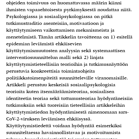
ohjeiden toimivuus on huomattavassa määrin kiinni
ihmisten vapaaehtoisesta pyrkimyksestä noudattaa niitä.
Psykologiassa ja sosiaalipsykologiassa on pitkä
tutkimustraditio asenteisiin, motivaatioon ja
käyttäytymiseen vaikuttamisen mekanismeista ja
menetelmistä. Tämän artikkelin tavoitteena on 1) esitellä
epidemian leviämistä ehkäisevien
käyttäytymismuutosten analyysin sekä systemaattisen
interventiosuunnittelun malli sekä 2) linjata
käyttäytymistieteellisiin teorioihin ja tutkimusnäyttöön
perustuvia konkreettisia toimintaohjeita
politiikkatoimenpiteitä suunnitteleville viranomaisille.
Artikkeli perustuu keskeisiä sosiaalipsykologisia
teorioita kuten itsemääräämisteoriaa, sosiaalisen
identiteetin teoriaa sekä tottumusteoriaa hyödyntäneisiin
tutkimuksiin sekä tuoreisiin tieteellisiin artikkeleihin
käyttäytymistiedon hyödyntämisestä nimenomaan sars-
CoV-2-viruksen leviämisen ehkäisyssä.
Käyttäytymistiedettä voidaan hyödyntää esimerkiksi
suunniteltaessa havainnollistavaa ja motivoitumista