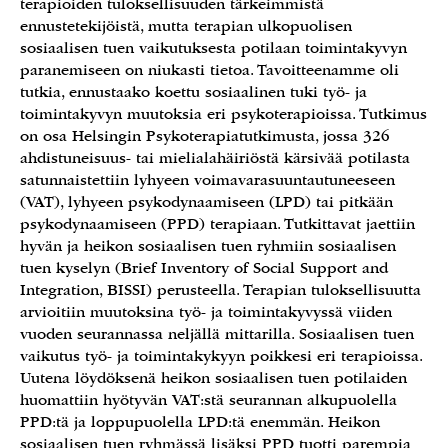
terapioiden tuloksellisuuden tärkeimmistä
ennustetekijöistä, mutta terapian ulkopuolisen
sosiaalisen tuen vaikutuksesta potilaan toimintakyvyn
paranemiseen on niukasti tietoa. Tavoitteenamme oli
tutkia, ennustaako koettu sosiaalinen tuki työ- ja
toimintakyvyn muutoksia eri psykoterapioissa. Tutkimus
on osa Helsingin Psykoterapiatutkimusta, jossa 326
ahdistuneisuus- tai mielialahäiriöstä kärsivää potilasta
satunnaistettiin lyhyeen voimavarasuuntautuneeseen
(VAT), lyhyeen psykodynaamiseen (LPD) tai pitkään
psykodynaamiseen (PPD) terapiaan. Tutkittavat jaettiin
hyvän ja heikon sosiaalisen tuen ryhmiin sosiaalisen
tuen kyselyn (Brief Inventory of Social Support and
Integration, BISSI) perusteella. Terapian tuloksellisuutta
arvioitiin muutoksina työ- ja toimintakyvyssä viiden
vuoden seurannassa neljällä mittarilla. Sosiaalisen tuen
vaikutus työ- ja toimintakykyyn poikkesi eri terapioissa.
Uutena löydöksenä heikon sosiaalisen tuen potilaiden
huomattiin hyötyvän VAT:stä seurannan alkupuolella
PPD:tä ja loppupuolella LPD:tä enemmän. Heikon
sosiaalisen tuen ryhmässä lisäksi PPD tuotti parempia