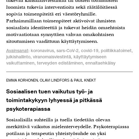
tukevaa kansalaisviestintää tai uusien tottumusten
luomista tukevia interventioita sekä räätälöitäessä
sopivia toimenpiteitä eri väestöryhmille.
Parhaimmillaan toimenpiteet aktivoivat ihmisten
sosiaalista identiteettiä ja tukevat heidän omaehtoista
motivaatiotaan synnyttäen vahvan omakohtaisen
sitoutumisen vaadittuun käyttäytymiseen.
Avainsanat
: koronavirus, sars-CoV-2, covid-19, politiikkatoimet,
julkishallinto, viranomaisviestintä, käyttäytymiseen
vaikuttaminen, terveyden edistäminen, ennaltaehkäisy
EMMA KORHONEN, OLAVI LINDFORS & PAUL KNEKT
Sosiaalisen tuen vaikutus työ- ja
toimintakykyyn lyhyessä ja pitkässä
psykoterapiassa
Sosiaalisilla suhteilla ja tuella tiedetään olevan
merkittävä vaikutus mielenterveydelle. Psykoterapiassa
potilaan ja terapeutin yhteistyösuhde on yksi