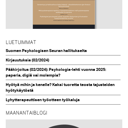
LUETUIMMAT
Suomen Psykologisen Seuran hallitukselta
Kirjauutuksia (02/2024)
Pääkirjoitus (02/2024): Psykologia-lehti vuonna 2025:
paperia, digiä vai molempia?
Hyötyä mihin ja kenelle? Kaksi tuoretta teosta tajusteiden
hyötykäytöstä
Lyhytterapeuttisen työotteen työkaluja
MAANANTAIBLOGI