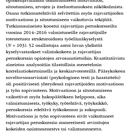
opiskelijavalinnan onnistumiseen motivaation,
sitoutumisen, arvojen ja itseluottamuksen näkökulmista.
Osana tutkimustehtävää selvitettiin myös rajavartijoiden
motivaatioon ja sitoutumiseen vaikuttavia tekijöitä.
Tutkimusaineisto koostui rajavartijan peruskursseilta
vuosina 2014–2016 valmistuneille rajavartijoille
toteutetusta strukturoidusta työelämäkyselystä
(
N
= 103). 52 osallistujaa antoi luvan yhdistää
kyselyvastaukset valintakokeen ja rajavartijan
peruskurssin opintojen arvosanatietoihin. Kvantitatiivista
aineistoa analysoitiin tilastollisin menetelmin
korrelaatiokertoimella ja keskiarvotesteillä. Pääsykokeen
soveltuvuusarviointi (psykologinen testi ja haastattelu)
oli positiivisesti yhteydessä rajavartijoiden motivaatioon
ja työn sopivuuteen. Motivaatioon ja sitoutumiseen
vaikuttivat myös hakupäätöksen helppous, aika
valmistumisesta, työkyky, työtehtävä, työyksikkö,
peruskurssia edeltävä työkokemus ja sukupuoli.
Motivaatioon ja työn sopivuuteen eivät vaikuttaneet
rajavartijan peruskurssin numeerisesti arvioitujen
kokeiden opintomenestys tai valintamenestys.