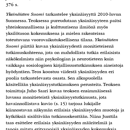
376 s.
Yksinäisten Suomi
tarkastelee yksinäisyyttä 2010-luvun
Suomessa. Teoksessa pureudutaan yksinäisyyteen paitsi
yhteiskunnallisena ja kulttuurisena ilmiönä myös
yksilötason kokemuksena ja mielen rakenteissa
toteutuvana vuorovaikutuksellisena tilana.
Yksinäisten
Suomi
piirtää kuvan yksinäisyydestä monitieteisenä
tutkimuskohteena, jota on mahdollista tutkia erilaisista
näkökulmista niin psykologian ja neurotieteen kuin
vaikkapa sosiologisen kirjallisuustutkimuksen aineistoja
hyödyntäen. Teos koostuu viidestä yksinäisyyden eri
puolia tarkastelevasta osasta. Sen alkupuolella
käsitellään yksinäisyystutkimuksen perusteita. Teoksen
toimittaja Juho Saari kuvaa teoksen ensimmäisessä
luvussa monitieteistä yksinäisyystutkimusta, jota
havainnollistava kuvio (s. 15) tarjoaa lukijalle
kiinnostavan näkymän erilaisia yksinäisyyden muotoja ja
kytköksiä sisältävään tutkimuskenttään. Niina Junttila
taas esittelee erilaisia yksinäisyyden määritelmiä ja
tapoja mitata erityyppisiä yksinäisyyden kokemuksia.