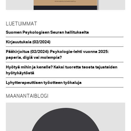
LUETUIMMAT
Suomen Psykologisen Seuran hallitukselta
Kirjauutuksia (02/2024)
Pääkirjoitus (02/2024): Psykologia-lehti vuonna 2025:
paperia, digiä vai molempia?
Hyötyä mihin ja kenelle? Kaksi tuoretta teosta tajusteiden
hyötykäytöstä
Lyhytterapeuttisen työotteen työkaluja
MAANANTAIBLOGI