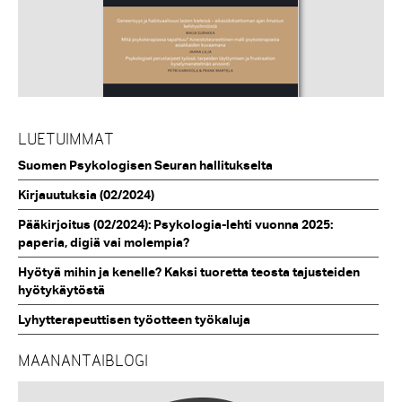
LUETUIMMAT
Suomen Psykologisen Seuran hallitukselta
Kirjauutuksia (02/2024)
Pääkirjoitus (02/2024): Psykologia-lehti vuonna 2025:
paperia, digiä vai molempia?
Hyötyä mihin ja kenelle? Kaksi tuoretta teosta tajusteiden
hyötykäytöstä
Lyhytterapeuttisen työotteen työkaluja
MAANANTAIBLOGI