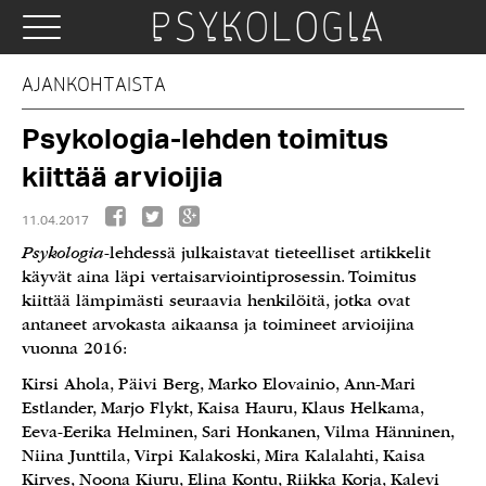
AJANKOHTAISTA
Psykologia-lehden toimitus
kiittää arvioijia
11.04.2017
Psykologia
-lehdessä julkaistavat tieteelliset artikkelit
käyvät aina läpi vertaisarviointiprosessin. Toimitus
kiittää lämpimästi seuraavia henkilöitä, jotka ovat
antaneet arvokasta aikaansa ja toimineet arvioijina
vuonna 2016:
Kirsi Ahola, Päivi Berg, Marko Elovainio, Ann-Mari
Estlander, Marjo Flykt, Kaisa Hauru, Klaus Helkama,
Eeva-Eerika Helminen, Sari Honkanen, Vilma Hänninen,
Niina Junttila, Virpi Kalakoski, Mira Kalalahti, Kaisa
Kirves, Noona Kiuru, Elina Kontu, Riikka Korja, Kalevi