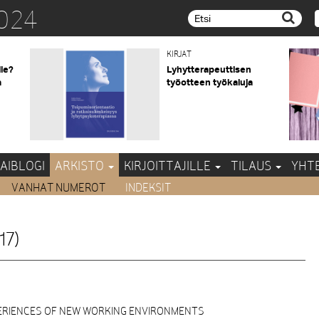
024
Etsi...
KIRJAT
lle?
Lyhytterapeuttisen
a
työotteen työkaluja
AIBLOGI
ARKISTO
KIRJOITTAJILLE
TILAUS
YHT
VANHAT NUMEROT
INDEKSIT
17)
ERIENCES OF NEW WORKING ENVIRONMENTS