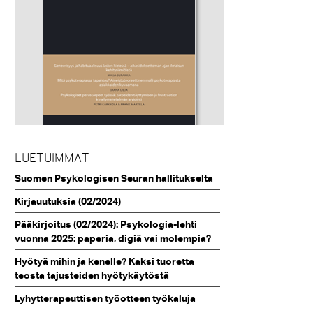
LUETUIMMAT
Suomen Psykologisen Seuran hallitukselta
Kirjauutuksia (02/2024)
Pääkirjoitus (02/2024): Psykologia-lehti
vuonna 2025: paperia, digiä vai molempia?
Hyötyä mihin ja kenelle? Kaksi tuoretta
teosta tajusteiden hyötykäytöstä
Lyhytterapeuttisen työotteen työkaluja