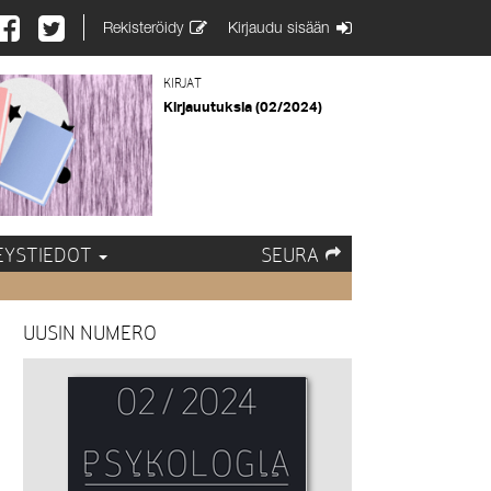
Rekisteröidy
Kirjaudu sisään
KIRJAT
Kirjauutuksia (02/2024)
EYSTIEDOT
SEURA
UUSIN NUMERO