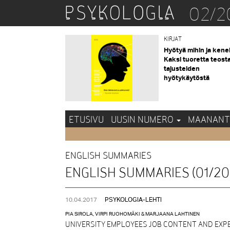
02/2
KIRJAT
Hyötyä mihin ja kene
Kaksi tuoretta teost
tajusteiden
hyötykäytöstä
ETUSIVU
UUSIN NUMERO
MAANANT
ENGLISH SUMMARIES
ENGLISH SUMMARIES (01/20
10.04.2017
PSYKOLOGIA-LEHTI
PIA SIROLA, VIRPI RUOHOMÄKI & MARJAANA LAHTINEN
UNIVERSITY EMPLOYEES JOB CONTENT AND EXP