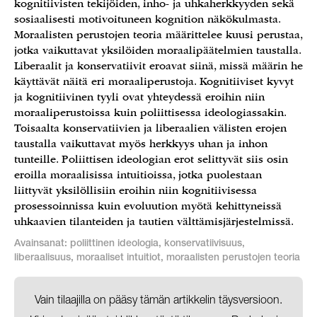
kognitiivisten tekijöiden, inho- ja uhkaherkkyyden sekä
sosiaalisesti motivoituneen kognition näkökulmasta.
Moraalisten perustojen teoria määrittelee kuusi perustaa,
jotka vaikuttavat yksilöiden moraalipäätelmien taustalla.
Liberaalit ja konservatiivit eroavat siinä, missä määrin he
käyttävät näitä eri moraaliperustoja. Kognitiiviset kyvyt
ja kognitiivinen tyyli ovat yhteydessä eroihin niin
moraaliperustoissa kuin poliittisessa ideologiassakin.
Toisaalta konservatiivien ja liberaalien välisten erojen
taustalla vaikuttavat myös herkkyys uhan ja inhon
tunteille. Poliittisen ideologian erot selittyvät siis osin
eroilla moraalisissa intuitioissa, jotka puolestaan
liittyvät yksilöllisiin eroihin niin kognitiivisessa
prosessoinnissa kuin evoluution myötä kehittyneissä
uhkaavien tilanteiden ja tautien välttämisjärjestelmissä.
Avainsanat: poliittinen ideologia, konservatiivisuus,
liberaalisuus, moraaliset intuitiot, moraalisten perustojen teoria
Vain tilaajilla on pääsy tämän artikkelin täysversioon.