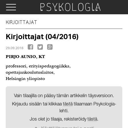
KIRJOITTAJAT
Kirjoittajat (04/2016)
29.09.2016
PIRJO AUNIO, KT
professori, erityispedagogiikka,
opettajankoulutuslaitos,
Helsingin yliopisto
Vain tilaajilla on pääsy tämän artikkelin täysversioon.
Kirjaudu sisään tai klikkaa
tästä
tilaamaan Psykologia-
lehti.
Jos olet jo tilaaja, rekisteröidy
tästä
.