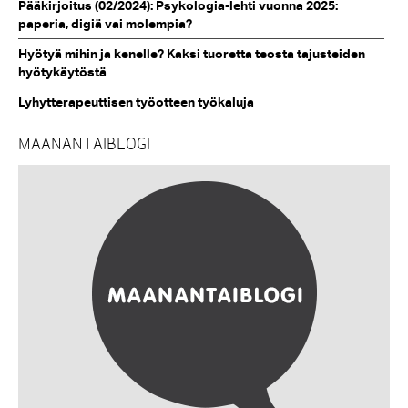
Pääkirjoitus (02/2024): Psykologia-lehti vuonna 2025:
paperia, digiä vai molempia?
Hyötyä mihin ja kenelle? Kaksi tuoretta teosta tajusteiden
hyötykäytöstä
Lyhytterapeuttisen työotteen työkaluja
MAANANTAIBLOGI