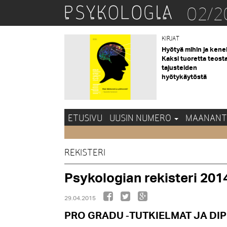
02/2
KIRJAT
Hyötyä mihin ja kene
Kaksi tuoretta teost
tajusteiden
hyötykäytöstä
ETUSIVU
UUSIN NUMERO
MAANANT
REKISTERI
Psykologian rekisteri 201
29.04.2015
PRO GRADU
TUTKIELMAT JA DI
‑