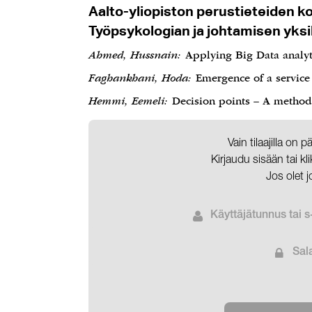
Aalto-yliopiston perustieteiden k
Työpsykologian ja johtamisen yks
Ahmed, Hussnain:
Applying Big Data analyti
Faghankhani, Hoda:
Emergence of a service 
Hemmi, Eemeli:
Decision points – A method
Vain tilaajilla on 
Kirjaudu sisään tai k
Jos olet j
Käyttäjätunnus tai s
Sal