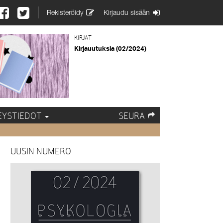
Rekisteröidy
Kirjaudu sisään
KIRJAT
Kirjauutuksia (02/2024)
EYSTIEDOT
SEURA
UUSIN NUMERO