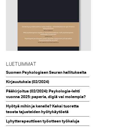
LUETUIMMAT
Suomen Psykologisen Seuran hallitukselta
Kirjauutuksia (02/2024)
Pääkirjoitus (02/2024): Psykologia-lehti
vuonna 2025: paperia, digiä vai molempia?
Hyötyä mihin ja kenelle? Kaksi tuoretta
teosta tajusteiden hyötykäytöstä
Lyhytterapeuttisen työotteen työkaluja