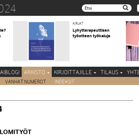
024
Etsi...
KIRJAT
lle?
Lyhytterapeuttisen
a
työotteen työkaluja
AIBLOGI
ARKISTO
KIRJOITTAJILLE
TILAUS
YHT
VANHAT NUMEROT
INDEKSIT
4
PLOMITYÖT