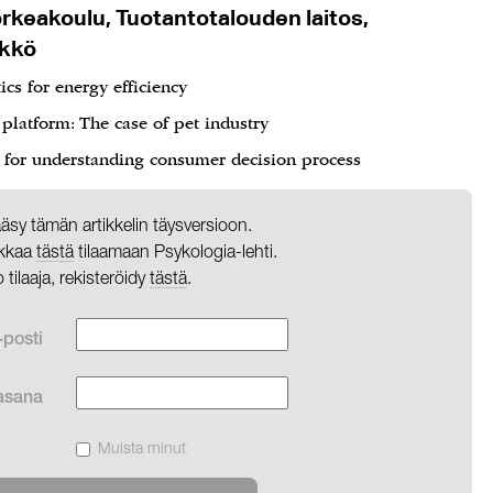
orkeakoulu, Tuotantotalouden laitos,
ikkö
cs for energy efficiency
platform: The case of pet industry
 for understanding consumer decision process
pääsy tämän artikkelin täysversioon.
likkaa
tästä
tilaamaan Psykologia-lehti.
o tilaaja, rekisteröidy
tästä
.
-posti
asana
Muista minut