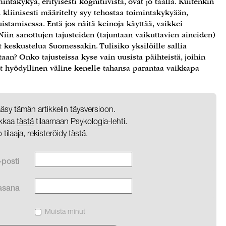
mintakykyä, erityisesti kognitiivista, ovat jo täällä. Kuitenkin
 kliinisesti määritelty syy tehostaa toimintakykyään,
stamisessa. Entä jos näitä keinoja käyttää, vaikkei
iin sanottujen tajusteiden (tajuntaan vaikuttavien aineiden)
 keskustelua Suomessakin. Tulisiko yksilöille sallia
aan? Onko tajusteissa kyse vain uusista päihteistä, joihin
teet hyödyllinen väline kenelle tahansa parantaa vaikkapa
pääsy tämän artikkelin täysversioon.
likkaa
tästä
tilaamaan Psykologia-lehti.
o tilaaja, rekisteröidy
tästä
.
-posti
asana
Muista minut