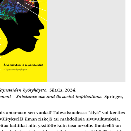
Tajusteiden hyötykäyttö.
Siltala, 2024.
ent – Substance use and its social implications.
Springer,
mis antamaan sen vuoksi? Tulevaisuudessa ”älyä” voi kenties
älityksellä ilman riskejä tai mahdollisia sivuvaikutuksia,
itua kalliiksi niin yksilölle kuin tasa-arvolle. Ihmisellä on