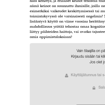
halu kehittyä, ja erilaiset keinot tehostaa toi
nämä keinot on suunnattu ihmisille, joilla on
esimerkiksi vaikeudet keskittymisessä tai mui
toimintakyvyssä ole varsinaisesti ongelmia? N
lisääntyvä käyttö on viime vuosina herättänyt
mahdollisuus yrittää tehostaa omaa kognitiot
liittyy päihteiden haittoja, vai ovatko tajus
omia oppimistuloksiaan?
Vain tilaajilla on 
Kirjaudu sisään tai k
Jos olet j
Käyttäjätunnus tai s
Sal