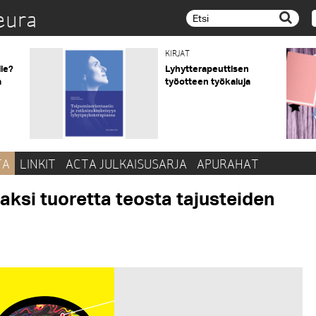
eura
Etsi...
KIRJAT
lle?
Lyhytterapeuttisen
a
työotteen työkaluja
TA
LINKIT
ACTA JULKAISUSARJA
APURAHAT
aksi tuoretta teosta tajusteiden