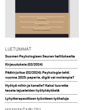
LUETUIMMAT
Suomen Psykologisen Seuran hallitukselta
Kirjauutuksia (02/2024)
Pääkirjoitus (02/2024): Psykologia-lehti
vuonna 2025: paperia, digiä vai molempia?
Hyötyä mihin ja kenelle? Kaksi tuoretta
teosta tajusteiden hyötykäytöstä
Lyhytterapeuttisen työotteen työkaluja
MAANANTAIBLOGI