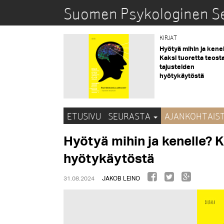
Suomen Psykologinen S
KIRJAT
Hyötyä mihin ja kene
Kaksi tuoretta teost
tajusteiden
hyötykäytöstä
ETUSIVU
SEURASTA
AJANKOHTAIS
Hyötyä mihin ja kenelle? K
hyötykäytöstä
31.08.2024
JAKOB LEINO