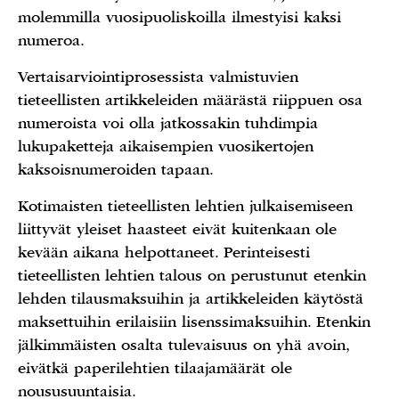
molemmilla vuosipuoliskoilla ilmestyisi kaksi
numeroa.
Vertaisarviointiprosessista valmistuvien
tieteellisten artikkeleiden määrästä riippuen osa
numeroista voi olla jatkossakin tuhdimpia
lukupaketteja aikaisempien vuosikertojen
kaksoisnumeroiden tapaan.
Kotimaisten tieteellisten lehtien julkaisemiseen
liittyvät yleiset haasteet eivät kuitenkaan ole
kevään aikana helpottaneet. Perinteisesti
tieteellisten lehtien talous on perustunut etenkin
lehden tilausmaksuihin ja artikkeleiden käytöstä
maksettuihin erilaisiin lisenssimaksuihin. Etenkin
jälkimmäisten osalta tulevaisuus on yhä avoin,
eivätkä paperilehtien tilaajamäärät ole
noususuuntaisia.