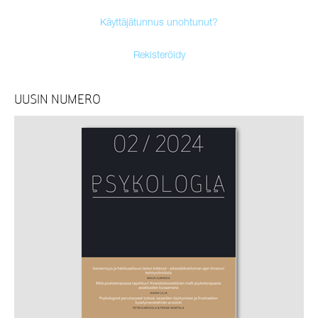
Käyttäjätunnus unohtunut?
Rekisteröidy
UUSIN NUMERO