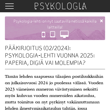
×
Psykologia-lehti on nyt saatavilla netissä kaikilla
laitteilla!
PÄÄKIRJOITUS (02/2024):
PSYKOLOGIA-LEHTI VUONNA 2025:
PAPERIA, DIGIÄ VAI MOLEMPIA?
Tämän lehden saapuessa tilaajien postiluukkuihin
on julkaisuvuosi 2024 jo puolessa välissä. Vuoden
2023 viimeisen numeron viivästyminen sekoitti
myös kuluvan vuoden numeroiden aikataulua,
mutta toimitus on nyt pyrkinyt vakiinnuttamaan
lehden ilmestymisaikataulun tahtiin, jossa