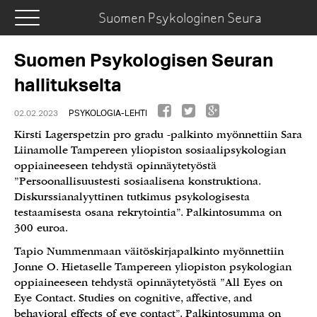
Suomen Psykologinen Seura
Suomen Psykologisen Seuran
hallitukselta
02.02.2023
PSYKOLOGIA-LEHTI
Kirsti Lagerspetzin pro gradu -palkinto myönnettiin Sara
Liinamolle Tampereen yliopiston sosiaalipsykologian
oppiaineeseen tehdystä opinnäytetyöstä
”Persoonallisuustesti sosiaalisena konstruktiona.
Diskurssianalyyttinen tutkimus psykologisesta
testaamisesta osana rekrytointia”. Palkintosumma on
300 euroa.
Tapio Nummenmaan väitöskirjapalkinto myönnettiin
Jonne O. Hietaselle Tampereen yliopiston psykologian
oppiaineeseen tehdystä opinnäytetyöstä ”All Eyes on
Eye Contact. Studies on cognitive, affective, and
behavioral effects of eye contact”. Palkintosumma on