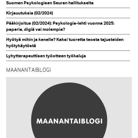
Suomen Psykologisen Seuran hallitukselta
Kirjauutuksia (02/2024)
Pääkirjoitus (02/2024): Psykologia-lehti vuonna 2025:
paperia, digiä vai molempia?
Hyötyä mihin ja kenelle? Kaksi tuoretta teosta tajusteiden
hyötykäytöstä
Lyhytterapeuttisen työotteen työkaluja
MAANANTAIBLOGI