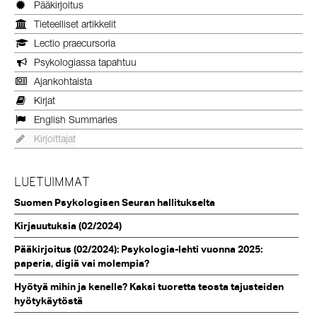
Pääkirjoitus
Tieteelliset artikkelit
Lectio praecursoria
Psykologiassa tapahtuu
Ajankohtaista
Kirjat
English Summaries
Kirjoittajat
LUETUIMMAT
Suomen Psykologisen Seuran hallitukselta
Kirjauutuksia (02/2024)
Pääkirjoitus (02/2024): Psykologia-lehti vuonna 2025:
paperia, digiä vai molempia?
Hyötyä mihin ja kenelle? Kaksi tuoretta teosta tajusteiden
hyötykäytöstä