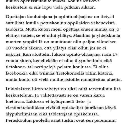
lukion opetussuunnitelmaksi. Koulua koskeva
keskustelu ei siis lopu vielä pitkään aikaan.
Opettajan kouluttajana ja opinto-ohjaajana on tietysti
surullista kuulla peruskoulun oppilaiden vähenevistä
taidoista. Mutta kuten moni opettaja ennen minua on jo
ehtinyt todeta, se ei ollut yllätys. Maailma ja yhteiskunta
nuorten ympärillä on muuttunut niin paljon viimeisen
10 vuoden aikana, että yllätys olisi ollut, jos se ei
näkyisi. Kun aloittelin lukion opinto-ohjaajana noin 15
vuotta sitten, kenellekään ei ollut älypuhelimia eikä
tietokone- tai nettipelejä pelattu koulussa. Ei ollut
facebookia eikä wilmaa. Tietokoneella oltiin kotona,
mutta koulu oli vielä muille asioille rauhoitettua aluetta.
Lukiolaisten liiton selvitys on siksi mitä tervetulluin lisä
keskusteluun. Ja valitettavasti se on varsin karua
luettavaa. Lukiossa ei hyödynnetä tieto- ja
viestintätekniikkaa eivätkä opiskelijat juurikaan käytä
älypuhelimiaan eikä tablettejaan opiskelussa.
Peruskoulun puolella asiat tuskin ovat sen paremmin.