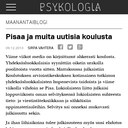
MAANANTAIBLOGI
Pisaa ja muita uutisia koulusta
09.12.2013
SIRPA VAHTERA
Viime viikot media on kirjoittanut ahkerasti koulusta.
Yhdeksäsluokkalaisia syynättiin oikein urakalla
puolitoista vuotta sitten. Marrakuussa julkaistiin
Koulutuksen arviointikeskuksen kotimainen tutkimus
yhdeksäsluokkalaisten hupenevista taidoista ja viime
viikolla vihdoin se Pisa. Lukiolaisten liitto julkaisi
loppuviikosta oman selvityksensä lukiolaisten suhteesta
tieto- ja viestintätekniikkaan ja sähköisiin
oppimateriaaleihin. Selvitys sai onneksi mukavasti
julkisuutta sekin.
Ja ihan lähiaikoina tulee julkisuuteen myös uusi ehdotus