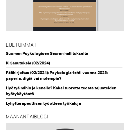
LUETUIMMAT
Suomen Psykologisen Seuran hallitukselta
Kirjauutuksia (02/2024)
Pääkirjoitus (02/2024): Psykologia-lehti vuonna 2025:
paperia, digiä vai molempia?
Hyötyä mihin ja kenelle? Kaksi tuoretta teosta tajusteiden
hyötykäytöstä
Lyhytterapeuttisen työotteen työkaluja
MAANANTAIBLOGI