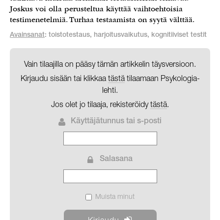
Joskus voi olla perusteltua käyttää vaihtoehtoisia
testimenetelmiä. Turhaa testaamista on syytä välttää.
Avainsanat
: toistotestaus, harjoitusvaikutus, kognitiiviset testit
Vain tilaajilla on pääsy tämän artikkelin täysversioon.
Kirjaudu sisään tai klikkaa
tästä
tilaamaan Psykologia-
lehti.
Jos olet jo tilaaja, rekisteröidy
tästä
.
Käyttäjätunnus tai s-posti
Salasana
Muista minut