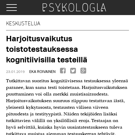
KESKUSTELUA
Harjoitusvaikutus
toistotestauksessa
kognitiivisilla testeillä
23.01.2019
EKA ROIVAINEN
Tutkittavan suoritus kognitiivisessa testauksessa yleensä
paranee, kun sama testi toistetaan. Harjoitusvaikutuksen
puuttuminen voi olla merkki muistisairaudesta.
Harjoitusvaikutuksen suuruus riippuu testattavan iästä,
yleisestä kykytasosta, testausten välisen viiveen
pituudesta ja testityypistä. Näiden tekijöiden lisäksi
tutkittavien välillä on yksilöllisiä eroja. Testaajan on
hyvä selvittää, kuinka hyvin uusintatestaukseen tuleva
tutkittava muistaa aiemman testauskerran tehtävät.