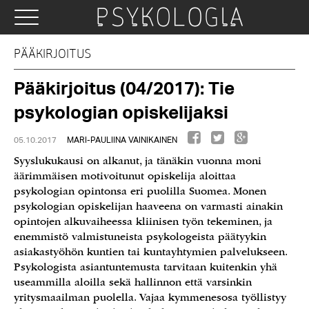
PÄÄKIRJOITUS
Pääkirjoitus (04/2017): Tie
psykologian opiskelijaksi
05.10.2017
MARI-PAULIINA VAINIKAINEN
Syyslukukausi on alkanut, ja tänäkin vuonna moni
äärimmäisen motivoitunut opiskelija aloittaa
psykologian opintonsa eri puolilla Suomea. Monen
psykologian opiskelijan haaveena on varmasti ainakin
opintojen alkuvaiheessa kliinisen työn tekeminen, ja
enemmistö valmistuneista psykologeista päätyykin
asiakastyöhön kuntien tai kuntayhtymien palvelukseen.
Psykologista asiantuntemusta tarvitaan kuitenkin yhä
useammilla aloilla sekä hallinnon että varsinkin
yritysmaailman puolella. Vajaa kymmenesosa työllistyy