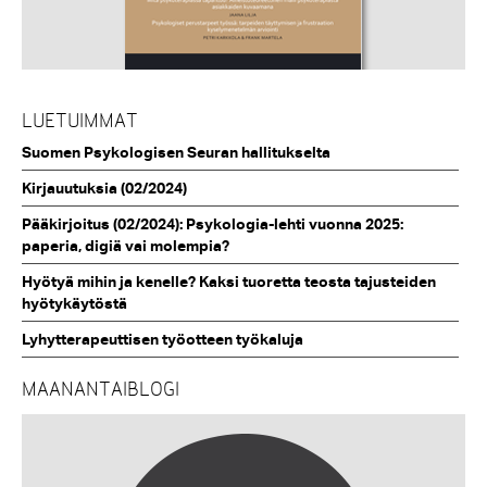
LUETUIMMAT
Suomen Psykologisen Seuran hallitukselta
Kirjauutuksia (02/2024)
Pääkirjoitus (02/2024): Psykologia-lehti vuonna 2025:
paperia, digiä vai molempia?
Hyötyä mihin ja kenelle? Kaksi tuoretta teosta tajusteiden
hyötykäytöstä
Lyhytterapeuttisen työotteen työkaluja
MAANANTAIBLOGI