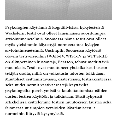
Psykologien käyttämistä kognitiivisista kykytesteistä
Wechslerin testit ovat olleet länsimaissa suosituimpia
arviointimenetelmiä. Suomessa nämä testit ovat olleet
myös yleisimmin käytettyjä normeerattuja kykyjen
arviointimenetelmiä. Uusimpiin Suomessa käytössä
oleviin testiversioihin (WAIS-IV, WISC-IV ja WPPSI-III)
on alkuperäinen kustantaja, Pearson, tehnyt merkittäviä
muutoksia. Testit ovat muuttuneet yhtäaikaisesti usean
tekijän osalta, millä on vaikutusta tulosten tulkintaan.
Muutokset esittämistavassa, osatesteissä, testirakenteessa
sekä uudet normit vaativat testejä käyttäviltä
psykologeilta perehtymistä ja kouluttautumista näiden
uusien testien käyttöön ja tulkintaan. Tässä lyhyessä
artikkelissa esittelemme testien muutoksien taustaa sekä
Suomessa uusimpien versioiden käyttämiseen ja
normeihin liittyviä kysymyksiä.